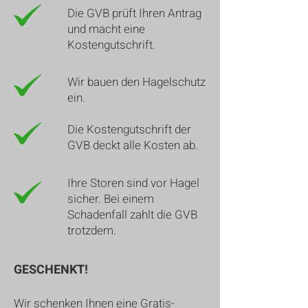
Die GVB prüft Ihren Antrag
und macht eine
Kostengutschrift.
Wir bauen den Hagelschutz
ein.
Die Kostengutschrift der
GVB deckt alle Kosten ab.
Ihre Storen sind vor Hagel
sicher. Bei einem
Schadenfall zahlt die GVB
trotzdem.
GESCHENKT!
Wir schenken Ihnen eine Gratis-