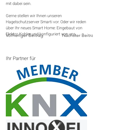
mit dabei sein. 
Gerne stellen wir Ihnen unseren 
Hagelschutzserver Smarti vor. Oder wir reden 
über Ihr neues Smart Home: Eingebaut von 
Elektro Kohler und konfiguriert von uns. 
Vorheriger Beitrag
Nächster Beitrag
Ihr Partner für